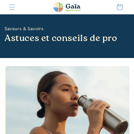
et
passer
Panier
au
contenu
Inscrivez-
Saveurs & Savoirs
vous
Astuces et conseils de pro
à
l'infolettre
Prénom
Courriel
*
S'INSCRIRE